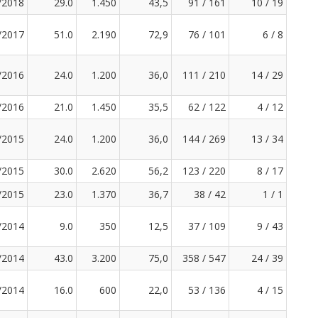
/2018
29.0
1.450
43,5
91 / 161
10 / 19
/2017
51.0
2.190
72,9
76 / 101
6 / 8
/2016
24.0
1.200
36,0
111 / 210
14 / 29
/2016
21.0
1.450
35,5
62 / 122
4 / 12
/2015
24.0
1.200
36,0
144 / 269
13 / 34
/2015
30.0
2.620
56,2
123 / 220
8 / 17
/2015
23.0
1.370
36,7
38 / 42
1 / 1
/2014
9.0
350
12,5
37 / 109
9 / 43
/2014
43.0
3.200
75,0
358 / 547
24 / 39
/2014
16.0
600
22,0
53 / 136
4 / 15