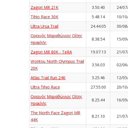
Zagori MR 21K
3.50.40
24/07
Tihio Race 30K
5.48.14
10/10
Ultra Ursa Trail
24.44.05
30/08
Ορεινός Μαραθώνιος Οίτης
8.38.54
15/09
Ηρακλής
Zagori MR 80K - TeRA
19.07.13
21/07
Vrontou North Olympus Trail
3.56.03
02/06
20K
Atlas Trail Run 24K
3.25.46
12/05
Ultra Tihio Race
27.55.00
20/10
Ορεινός Μαραθώνιος Οίτης
8.25.44
16/09
Ηρακλής
The North Face Zagori MR
8.21.10
21/07
44K