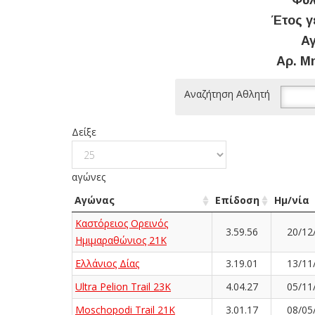
Φύλ
Έτος γ
Αγ
Αρ. Μ
Αναζήτηση Αθλητή
Δείξε
αγώνες
Αγώνας
Επίδοση
Ημ/νία
Καστόρειος Ορεινός
3.59.56
20/12
Ημιμαραθώνιος 21Κ
Ελλάνιος Δίας
3.19.01
13/11
Ultra Pelion Trail 23K
4.04.27
05/11
Moschopodi Trail 21K
3.01.17
08/05