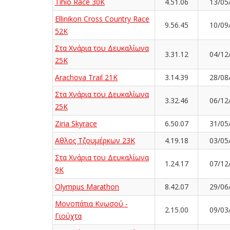
Tihio Race 30K
4.51.06
13/05
Ellinikon Cross Country Race
9.56.45
10/09
52K
Στα Χνάρια του Δευκαλίωνα
3.31.12
04/12
25K
Arachova Trail 21K
3.14.39
28/08
Στα Χνάρια του Δευκαλίωνα
3.32.46
06/12
25K
Ziria Skyrace
6.50.07
31/05
Αθλος Τζουμέρκων 23Κ
4.19.18
03/05
Στα Χνάρια του Δευκαλίωνα
1.24.17
07/12
9K
Olympus Marathon
8.42.07
29/06
Μονοπάτια Κνωσού -
2.15.00
09/03
Γιούχτα