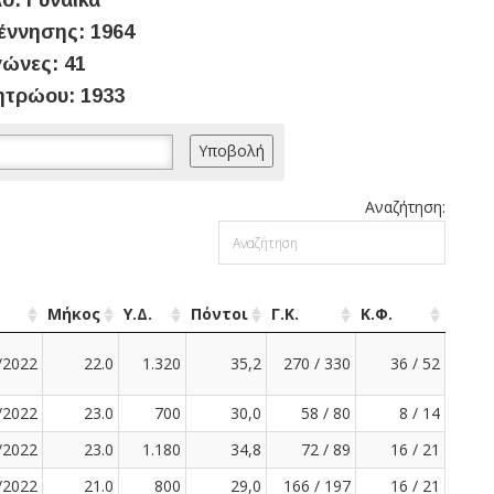
ο: Γυναίκα
έννησης: 1964
ώνες: 41
ητρώου: 1933
Αναζήτηση:
Μήκος
Υ.Δ.
Πόντοι
Γ.Κ.
Κ.Φ.
/2022
22.0
1.320
35,2
270 / 330
36 / 52
/2022
23.0
700
30,0
58 / 80
8 / 14
/2022
23.0
1.180
34,8
72 / 89
16 / 21
/2022
21.0
800
29,0
166 / 197
16 / 21