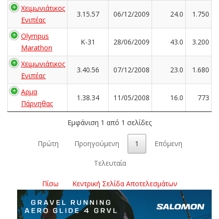
Χειμωνιάτικος
3.15.57
06/12/2009
24.0
1.750
Ενιπέας
Olympus
K-31
28/06/2009
43.0
3.200
Marathon
Χειμωνιάτικος
3.40.56
07/12/2008
23.0
1.680
Ενιπέας
Αρμα
1.38.34
11/05/2008
16.0
773
Πάρνηθας
Εμφάνιση 1 από 1 σελίδες
Πρώτη
Προηγούμενη
1
Επόμενη
Τελευταία
Πίσω
Κεντρική Σελίδα Αποτελεσμάτων