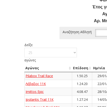
Φύλ
Έτος γ
Αγ
Αρ. Μ
Αναζήτηση Αθλητή
Δείξε
αγώνες
Αγώνας
Επίδοση
Ημ/νία
Pilabox Trail Race
1.50.25
29/01
Λέβαδος 11K
1.24.20
22/01
Imittos Epic
4.08.47
28/10
Ipsilantis Trail 11K
1.27.24
14/05