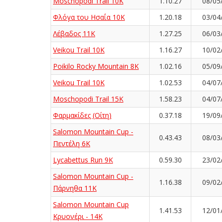
Moschopodi Trail 10K
1.10.27
08/05
Φλόγα του Ησαΐα 10Κ
1.20.18
03/04
Λέβαδος 11K
1.27.25
06/03
Veikou Trail 10K
1.16.27
10/02
Poikilo Rocky Mountain 8K
1.02.16
05/09
Veikou Trail 10K
1.02.53
04/07
Moschopodi Trail 15K
1.58.23
04/07
Φαρμακίδες (Οίτη)
0.37.18
19/09
Salomon Mountain Cup -
0.43.43
08/03
Πεντέλη 6Κ
Lycabettus Run 9K
0.59.30
23/02
Salomon Mountain Cup -
1.16.38
09/02
Πάρνηθα 11Κ
Salomon Mountain Cup
1.41.53
12/01
Κρυονέρι - 14K