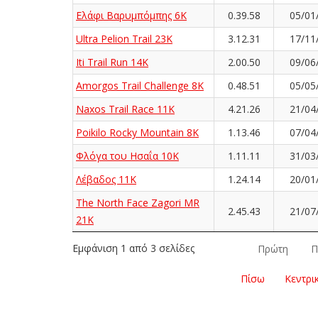
Ελάφι Βαρυμπόμπης 6K
0.39.58
05/01
Ultra Pelion Trail 23K
3.12.31
17/11
Iti Trail Run 14K
2.00.50
09/06
Amorgos Trail Challenge 8K
0.48.51
05/05
Naxos Trail Race 11K
4.21.26
21/04
Poikilo Rocky Mountain 8K
1.13.46
07/04
Φλόγα του Ησαΐα 10Κ
1.11.11
31/03
Λέβαδος 11K
1.24.14
20/01
The North Face Zagori MR
2.45.43
21/07
21K
Εμφάνιση 1 από 3 σελίδες
Πρώτη
Π
Πίσω
Κεντρι