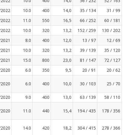
/2022
10.0
400
14,0
56 / 232
52 / 163
/2022
10.0
400
14,0
35 / 134
31 / 99
/2022
11.0
550
16,5
66 / 252
60 / 181
/2022
10.0
320
13,2
152 / 259
130 / 202
/2021
8.0
400
12,0
13 / 97
12 / 69
/2021
10.0
320
13,2
39 / 139
35 / 120
/2021
15.0
800
23,0
81 / 147
72 / 127
/2020
6.0
350
9,5
20 / 91
20 / 62
/2020
6.0
400
10,0
30 / 103
25 / 70
/2020
9.0
400
13,0
63 / 139
58 / 110
/2020
11.0
440
15,4
194 / 435
178 / 356
/2020
14.0
420
18,2
304 / 415
278 / 366