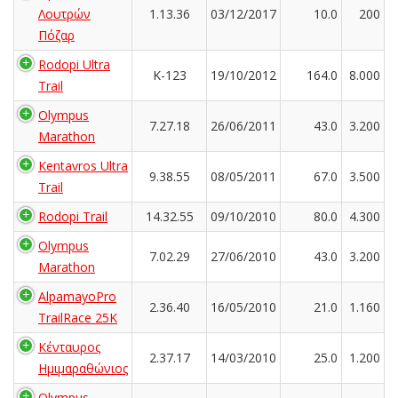
Λουτρών
1.13.36
03/12/2017
10.0
200
Πόζαρ
Rodopi Ultra
K-123
19/10/2012
164.0
8.000
Trail
Olympus
7.27.18
26/06/2011
43.0
3.200
Marathon
Kentavros Ultra
9.38.55
08/05/2011
67.0
3.500
Trail
Rodopi Trail
14.32.55
09/10/2010
80.0
4.300
Olympus
7.02.29
27/06/2010
43.0
3.200
Marathon
AlpamayoPro
2.36.40
16/05/2010
21.0
1.160
TrailRace 25K
Κένταυρος
2.37.17
14/03/2010
25.0
1.200
Ημιμαραθώνιος
Olympus