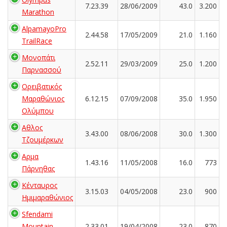
7.23.39
28/06/2009
43.0
3.200
Marathon
AlpamayoPro
2.44.58
17/05/2009
21.0
1.160
TrailRace
Μονοπάτι
2.52.11
29/03/2009
25.0
1.200
Παρνασσού
Ορειβατικός
Μαραθώνιος
6.12.15
07/09/2008
35.0
1.950
Ολύμπου
Αθλος
3.43.00
08/06/2008
30.0
1.300
Τζουμέρκων
Αρμα
1.43.16
11/05/2008
16.0
773
Πάρνηθας
Κένταυρος
3.15.03
04/05/2008
23.0
900
Ημιμαραθώνιος
Sfendami
Mountain
2.33.01
19/04/2008
23.0
870