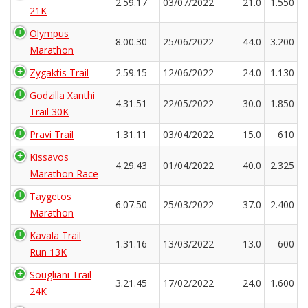
2.59.17
03/07/2022
21.0
1.550
21K
Olympus
8.00.30
25/06/2022
44.0
3.200
Marathon
Zygaktis Trail
2.59.15
12/06/2022
24.0
1.130
Godzilla Xanthi
4.31.51
22/05/2022
30.0
1.850
Trail 30K
Pravi Trail
1.31.11
03/04/2022
15.0
610
Kissavos
4.29.43
01/04/2022
40.0
2.325
Marathon Race
Taygetos
6.07.50
25/03/2022
37.0
2.400
Marathon
Kavala Trail
1.31.16
13/03/2022
13.0
600
Run 13K
Sougliani Trail
3.21.45
17/02/2022
24.0
1.600
24K