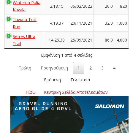
Winterun Palia
2.18.15
06/02/2022
20.0
820
Kavala
Tuvunu Trail
4.19.37
20/11/2021
32.0
1.600
Run
Serres Ultra
14.26.38
25/09/2021
86.0
4.000
Trail
Εμφάνιση 1 από 4 σελίδες
Πρώτη
Προηγούμενη
1
2
3
4
Επόμενη
Τελευταία
Πίσω
Κεντρική Σελίδα Αποτελεσμάτων