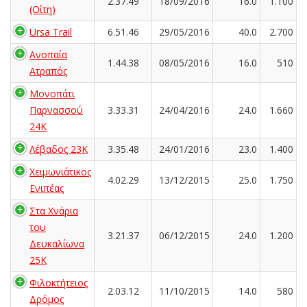
2.37.49
18/09/2016
16.0
1.100
(Οίτη)
Ursa Trail
6.51.46
29/05/2016
40.0
2.700
Ανοπαία
1.44.38
08/05/2016
16.0
510
Ατραπός
Μονοπάτι
Παρνασσού
3.33.31
24/04/2016
24.0
1.660
24K
Λέβαδος 23Κ
3.35.48
24/01/2016
23.0
1.400
Χειμωνιάτικος
4.02.29
13/12/2015
25.0
1.750
Ενιπέας
Στα Χνάρια
του
3.21.37
06/12/2015
24.0
1.200
Δευκαλίωνα
25K
Φιλοκτήτειος
2.03.12
11/10/2015
14.0
580
Δρόμος