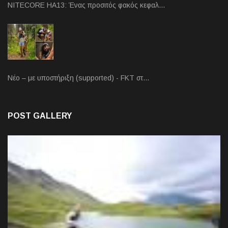
NITECORE HA13: Ένας προσιτός φακός κεφαλ…
Νέο – με υποστήριξη (supported) - FKT στ…
POST GALLERY