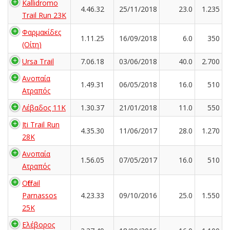
Kallidromo
4.46.32
25/11/2018
23.0
1.235
Trail Run 23K
Φαρμακίδες
1.11.25
16/09/2018
6.0
350
(Οίτη)
Ursa Trail
7.06.18
03/06/2018
40.0
2.700
Ανοπαία
1.49.31
06/05/2018
16.0
510
Ατραπός
Λέβαδος 11K
1.30.37
21/01/2018
11.0
550
Iti Trail Run
4.35.30
11/06/2017
28.0
1.270
28K
Ανοπαία
1.56.05
07/05/2017
16.0
510
Ατραπός
Offtrail
Parnassos
4.23.33
09/10/2016
25.0
1.550
25K
Ελέβορος