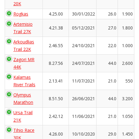
20K
Rogkas
4.25.00
30/01/2022
26.0
1.900
Artemisio
4.21.38
05/12/2021
27.0
1.800
Trail 27K
Arkoudlias
2.46.55
24/10/2021
22.0
1.000
Trail 22K
Zagori MR
8.27.56
24/07/2021
44.0
2.600
44K
Kalamas
2.13.41
11/07/2021
21.0
550
River Trails
Olympus
8.51.50
26/06/2021
44.0
3.200
Marathon
Ursa Trail
2.42.12
11/06/2021
21.0
1.050
21K
Tihio Race
4.26.00
10/10/2020
29.0
1.450
30K