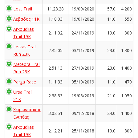
Lost Trail
11.28.28
19/09/2020
57.0
4.200
Λέβαδος 11K
1.18.03
19/01/2020
11.0
550
Arkoudlias
2.11.02
24/11/2019
19.0
800
Trail 19K
Lefkas Trail
2.45.05
03/11/2019
23.0
1.300
Run 23K
Meteora Trail
2.51.13
27/10/2019
23.0
1.400
Run 23K
Parga Race
1.11.33
05/10/2019
11.0
470
Ursa Trail
2.38.33
19/05/2019
21.0
1.050
21K
Χειμωνιάτικος
3.02.51
09/12/2018
24.0
1.400
Ενιπέας
Arkoudlias
2.12.21
25/11/2018
19.0
800
Trail 19K