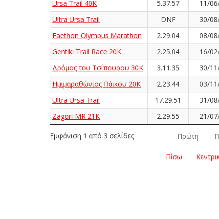
Ursa Trail 40K
5.37.57
11/06
Ultra Ursa Trail
DNF
30/08
Faethon Olympus Marathon
2.29.04
08/08
Gentiki Trail Race 20K
2.25.04
16/02
Δρόμος του Τσίπουρου 30Κ
3.11.35
30/11
Ημιμαραθώνιος Πάικου 20Κ
2.23.44
03/11
Ultra Ursa Trail
17.29.51
31/08
Zagori MR 21K
2.29.55
21/07
Εμφάνιση 1 από 3 σελίδες
Πρώτη
Π
Πίσω
Κεντρι