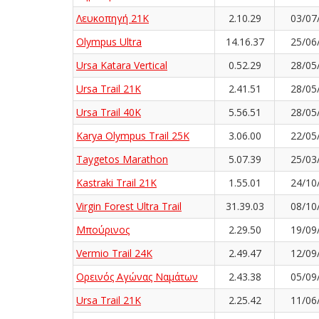
Λευκοπηγή 21K
2.10.29
03/07
Olympus Ultra
14.16.37
25/06
Ursa Katara Vertical
0.52.29
28/05
Ursa Trail 21K
2.41.51
28/05
Ursa Trail 40K
5.56.51
28/05
Karya Olympus Trail 25K
3.06.00
22/05
Taygetos Marathon
5.07.39
25/03
Kastraki Trail 21K
1.55.01
24/10
Virgin Forest Ultra Trail
31.39.03
08/10
Μπούρινος
2.29.50
19/09
Vermio Trail 24K
2.49.47
12/09
Ορεινός Αγώνας Ναμάτων
2.43.38
05/09
Ursa Trail 21K
2.25.42
11/06