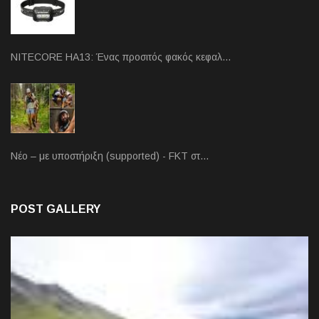
NITECORE HA13: Ένας προσιτός φακός κεφαλ…
Νέο – με υποστήριξη (supported) - FKT στ…
POST GALLERY