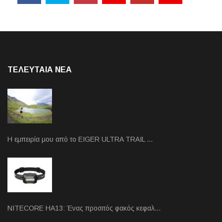
ΤΕΛΕΥΤΑΙΑ NEA
Η εμπειρία μου από το EIGER ULTRA TRAIL …
NITECORE HA13: Ένας προσιτός φακός κεφαλ…