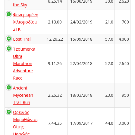
6.25.14
16/06/2019
30.0
2.620
the Sky
Φανερωμένη
Χιλιομοδίου
2.13.00
24/02/2019
21.0
700
21Κ
Lost Trail
12.26.22
15/09/2018
57.0
4.000
Tzoumerka
Ultra
Marathon
9.11.26
22/04/2018
52.0
2.640
Adventure
Race
Ancient
Mycenean
2.26.32
18/03/2018
23.0
950
Trail Run
Ορεινός
Μαραθώνιος
7.44.35
17/09/2017
44.0
3.000
Οίτης
Ηρακλής