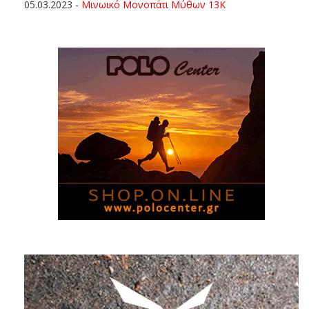
05.03.2023
-
Μινωικό Μονοπάτι Μύθων 13Κ