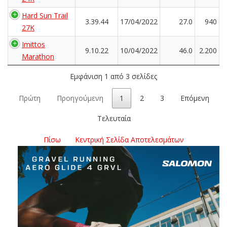
Hard Sun Trail
3.39.44
17/04/2022
27.0
940
27K
Imittos
9.10.22
10/04/2022
46.0
2.200
Marathon
Εμφάνιση 1 από 3 σελίδες
Πρώτη
Προηγούμενη
1
2
3
Επόμενη
Τελευταία
Πίσω
Κεντρική Σελίδα Αποτελεσμάτων