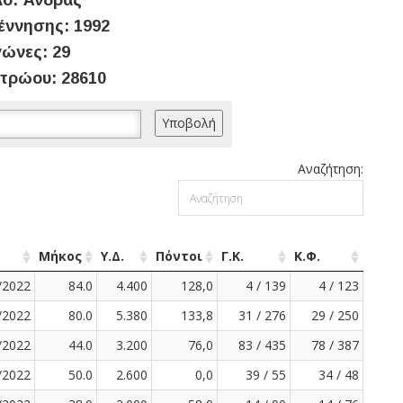
ο: Άνδρας
έννησης: 1992
ώνες: 29
τρώου: 28610
Αναζήτηση:
Μήκος
Υ.Δ.
Πόντοι
Γ.Κ.
Κ.Φ.
/2022
84.0
4.400
128,0
4 / 139
4 / 123
/2022
80.0
5.380
133,8
31 / 276
29 / 250
/2022
44.0
3.200
76,0
83 / 435
78 / 387
/2022
50.0
2.600
0,0
39 / 55
34 / 48