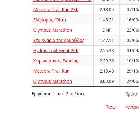
Meteora Trail Run 23K
2.13.09
07/10
Ελέβορος (Οίτη)
1.45.21
16/09
Olympus Marathon
DNF
23/06
Στα Χνάρια της Αρκούδας
1.47.11
03/06
Hydras Trail Event 26K
2.55.38
01/04
Χειμωνιάτικος Ενιπέας
2.29.36
10/12
Meteora Trail Run
2.18.48
29/10
Olympus Marathon
8.03.09
24/06
Εμφάνιση 1 από 2 σελίδες
Πρώτη
Πίσω
Κεντρι