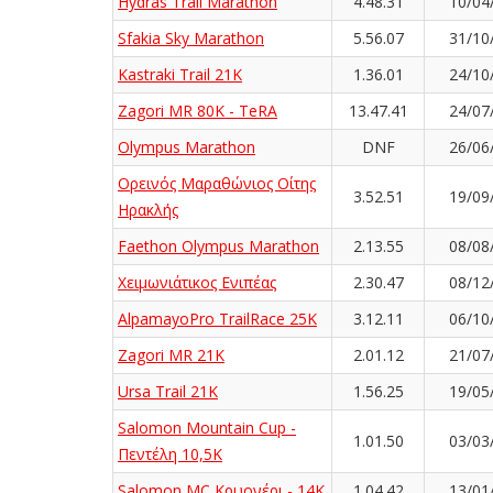
Hydras Trail Marathon
4.48.31
10/04
Sfakia Sky Marathon
5.56.07
31/10
Kastraki Trail 21K
1.36.01
24/10
Zagori MR 80K - TeRA
13.47.41
24/07
Olympus Marathon
DNF
26/06
Ορεινός Μαραθώνιος Οίτης
3.52.51
19/09
Ηρακλής
Faethon Olympus Marathon
2.13.55
08/08
Χειμωνιάτικος Ενιπέας
2.30.47
08/12
AlpamayoPro TrailRace 25K
3.12.11
06/10
Zagori MR 21K
2.01.12
21/07
Ursa Trail 21K
1.56.25
19/05
Salomon Mountain Cup -
1.01.50
03/03
Πεντέλη 10,5Κ
Salomon MC Κρυονέρι - 14K
1.04.42
13/01