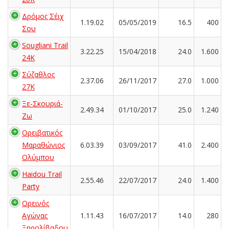
Δρόμος Σέιχ
1.19.02
05/05/2019
16.5
400
Σου
Sougliani Trail
3.22.25
15/04/2018
24.0
1.600
24K
Σύζαθλος
2.37.06
26/11/2017
27.0
1.000
27Κ
Ξε-Σκουριά-
2.49.34
01/10/2017
25.0
1.240
Ζω
Ορειβατικός
Μαραθώνιος
6.03.39
03/09/2017
41.0
2.400
Ολύμπου
Haidou Trail
2.55.46
22/07/2017
24.0
1.400
Party
Ορεινός
Αγώνας
1.11.43
16/07/2017
14.0
280
Ξηρολίβαδου