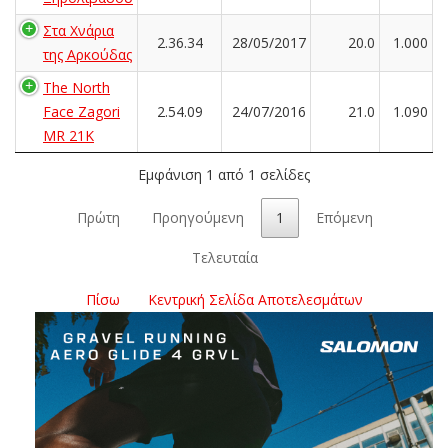
Στα Χνάρια
2.36.34
28/05/2017
20.0
1.000
της Αρκούδας
The North
Face Zagori
2.54.09
24/07/2016
21.0
1.090
MR 21K
Εμφάνιση 1 από 1 σελίδες
Πρώτη
Προηγούμενη
1
Επόμενη
Τελευταία
Πίσω
Κεντρική Σελίδα Αποτελεσμάτων