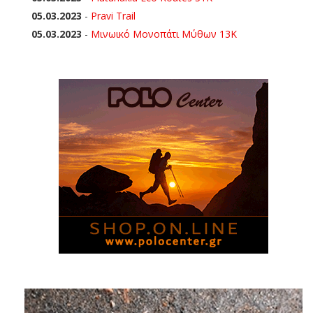
05.03.2023
-
Pravi Trail
05.03.2023
-
Μινωικό Μονοπάτι Μύθων 13Κ