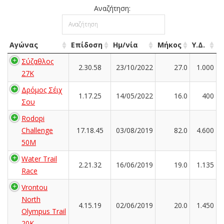
Αναζήτηση:
Αγώνας
Επίδοση
Ημ/νία
Μήκος
Υ.Δ.
Σύζαθλος
2.30.58
23/10/2022
27.0
1.000
27Κ
Δρόμος Σέιχ
1.17.25
14/05/2022
16.0
400
Σου
Rodopi
Challenge
17.18.45
03/08/2019
82.0
4.600
50M
Water Trail
2.21.32
16/06/2019
19.0
1.135
Race
Vrontou
North
4.15.19
02/06/2019
20.0
1.450
Olympus Trail
20K