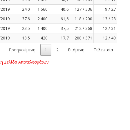
/2019
24.0
1.660
40,6
127 / 336
9 / 27
/2019
37.6
2.400
61,6
118 / 200
13 / 23
/2019
23.5
1.400
37,5
212 / 368
12 / 31
/2019
13.5
420
17,7
208 / 371
12 / 49
Προηγούμενη
1
2
Επόμενη
Τελευταία
κή Σελίδα Αποτελεσμάτων