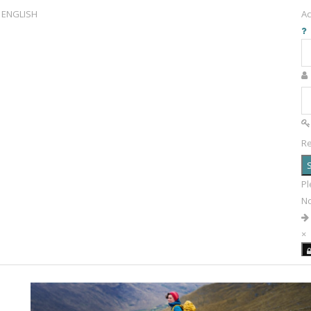
ENGLISH
Ac
R
S
Pl
N
×