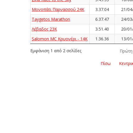
Μονοπάτι Παρνασσού 24K
3.37.04
21/04
Taygetos Marathon
6.37.47
24/03
Λέβαδος 23Κ
3.51.40
20/01
Salomon MC Κρυονέρι - 14K
1.36.36
13/01
Εμφάνιση 1 από 2 σελίδες
Πρώτη
Πίσω
Κεντρι