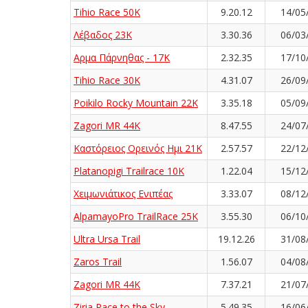
Tihio Race 50K
9.20.12
14/05
Λέβαδος 23Κ
3.30.36
06/03
Αρμα Πάρνηθας - 17K
2.32.35
17/10
Tihio Race 30K
4.31.07
26/09
Poikilo Rocky Mountain 22K
3.35.18
05/09
Zagori MR 44K
8.47.55
24/07
Καστόρειος Ορεινός Ημι 21Κ
2.57.57
22/12
Platanopigi Trailrace 10K
1.22.04
15/12
Χειμωνιάτικος Ενιπέας
3.33.07
08/12
AlpamayoPro TrailRace 25K
3.55.30
06/10
Ultra Ursa Trail
19.12.26
31/08
Zaros Trail
1.56.07
04/08
Zagori MR 44K
7.37.21
21/07
Ziria Race to the Sky
5.49.35
16/06