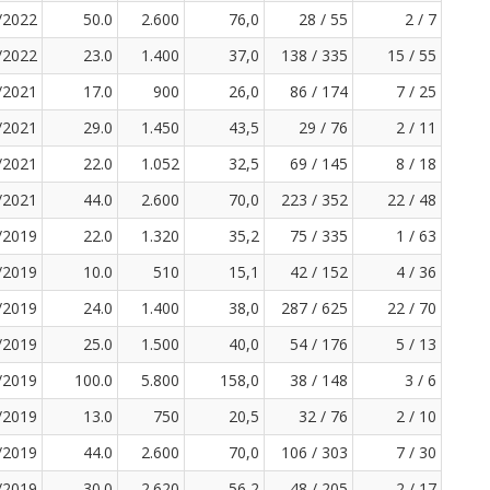
/2022
50.0
2.600
76,0
28 / 55
2 / 7
/2022
23.0
1.400
37,0
138 / 335
15 / 55
/2021
17.0
900
26,0
86 / 174
7 / 25
/2021
29.0
1.450
43,5
29 / 76
2 / 11
/2021
22.0
1.052
32,5
69 / 145
8 / 18
/2021
44.0
2.600
70,0
223 / 352
22 / 48
/2019
22.0
1.320
35,2
75 / 335
1 / 63
/2019
10.0
510
15,1
42 / 152
4 / 36
/2019
24.0
1.400
38,0
287 / 625
22 / 70
/2019
25.0
1.500
40,0
54 / 176
5 / 13
/2019
100.0
5.800
158,0
38 / 148
3 / 6
/2019
13.0
750
20,5
32 / 76
2 / 10
/2019
44.0
2.600
70,0
106 / 303
7 / 30
/2019
30.0
2.620
56,2
48 / 205
2 / 17