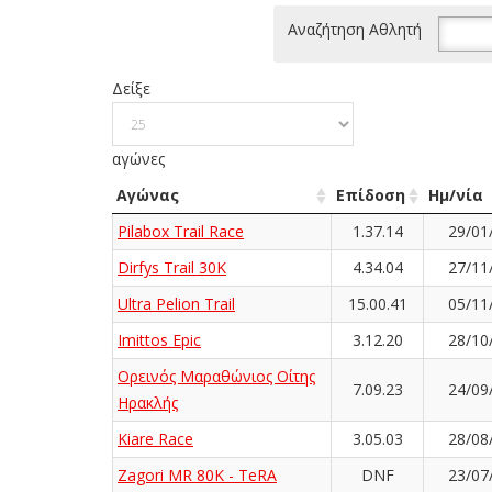
Αναζήτηση Αθλητή
Δείξε
αγώνες
Αγώνας
Επίδοση
Ημ/νία
Pilabox Trail Race
1.37.14
29/01
Dirfys Trail 30K
4.34.04
27/11
Ultra Pelion Trail
15.00.41
05/11
Imittos Epic
3.12.20
28/10
Ορεινός Μαραθώνιος Οίτης
7.09.23
24/09
Ηρακλής
Kiare Race
3.05.03
28/08
Zagori MR 80K - TeRA
DNF
23/07