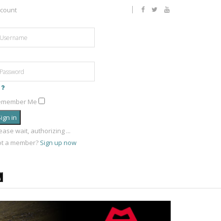
count
emember Me
ign in
ease wait, authorizing ...
ot a member?
Sign up now