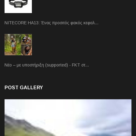
NITECORE HA13: Ένας προσιτός φακός κεφαλ…
Νέο – με υποστήριξη (supported) - FKT στ…
POST GALLERY