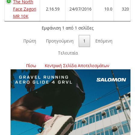
The North
Face Zagori
2.16.59
24/07/2016
10.0
320
MR 10K
Εμφάνιση 1 από 1 σελίδες
Πρώτη
Προηγούμενη
1
Επόμενη
Τελευταία
Πίσω
Κεντρική Σελίδα Αποτελεσμάτων