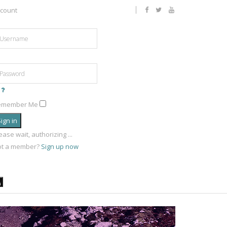
count
emember Me
ign in
ease wait, authorizing ...
ot a member?
Sign up now