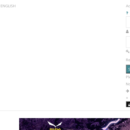
ENGLISH
Ac
R
S
Pl
N
×