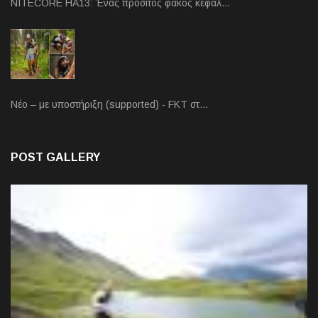
NITECORE HA13: Ένας προσιτός φακός κεφαλ…
Νέο – με υποστήριξη (supported) - FKT στ…
POST GALLERY