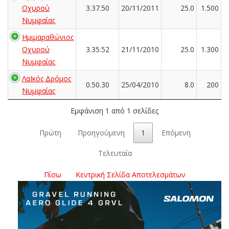
Οχυρού
3.37.50
20/11/2011
25.0
1.500
Νυμφαίας
Ημιμαραθώνιος
Οχυρού
3.35.52
21/11/2010
25.0
1.300
Νυμφαίας
ΛαΙκός Δρόμος
0.50.30
25/04/2010
8.0
200
Νυμφαίας
Εμφάνιση 1 από 1 σελίδες
Πρώτη
Προηγούμενη
1
Επόμενη
Τελευταία
Πίσω
Κεντρική Σελίδα Αποτελεσμάτων