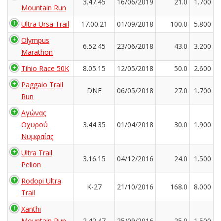
3.47.45
16/06/2019
21.0
1.700
Mountain Run
Ultra Ursa Trail
17.00.21
01/09/2018
100.0
5.800
Olympus
6.52.45
23/06/2018
43.0
3.200
Marathon
Tihio Race 50K
8.05.15
12/05/2018
50.0
2.600
Paggaio Trail
DNF
06/05/2018
27.0
1.700
Run
Αγώνας
Οχυρού
3.44.35
01/04/2018
30.0
1.900
Νυμφαίας
Ultra Trail
3.16.15
04/12/2016
24.0
1.500
Pelion
Rodopi Ultra
K-27
21/10/2016
168.0
8.000
Trail
Xanthi
Mountain Run
2.42.47
25/09/2016
25.0
1.500