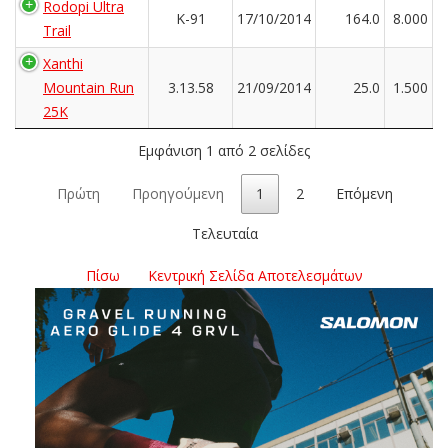
Rodopi Ultra
K-91
17/10/2014
164.0
8.000
Trail
Xanthi
Mountain Run
3.13.58
21/09/2014
25.0
1.500
25K
Εμφάνιση 1 από 2 σελίδες
Πρώτη
Προηγούμενη
1
2
Επόμενη
Τελευταία
Πίσω
Κεντρική Σελίδα Αποτελεσμάτων