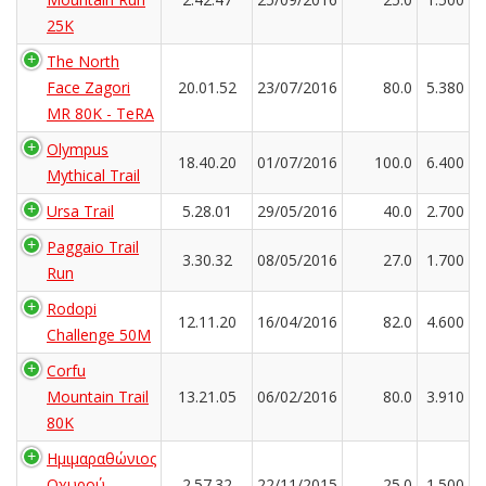
25K
The North
Face Zagori
20.01.52
23/07/2016
80.0
5.380
MR 80K - TeRA
Olympus
18.40.20
01/07/2016
100.0
6.400
Mythical Trail
Ursa Trail
5.28.01
29/05/2016
40.0
2.700
Paggaio Trail
3.30.32
08/05/2016
27.0
1.700
Run
Rodopi
12.11.20
16/04/2016
82.0
4.600
Challenge 50M
Corfu
Mountain Trail
13.21.05
06/02/2016
80.0
3.910
80K
Ημιμαραθώνιος
Οχυρού
2.57.32
22/11/2015
25.0
1.500