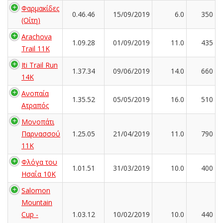
Φαρμακίδες
0.46.46
15/09/2019
6.0
350
(Οίτη)
Arachova
1.09.28
01/09/2019
11.0
435
Trail 11K
Iti Trail Run
1.37.34
09/06/2019
14.0
660
14K
Ανοπαία
1.35.52
05/05/2019
16.0
510
Ατραπός
Μονοπάτι
Παρνασσού
1.25.05
21/04/2019
11.0
790
11K
Φλόγα του
1.01.51
31/03/2019
10.0
400
Ησαΐα 10Κ
Salomon
Mountain
Cup -
1.03.12
10/02/2019
10.0
440