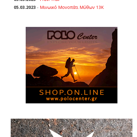
05.03.2023
-
Μινωικό Μονοπάτι Μύθων 13Κ