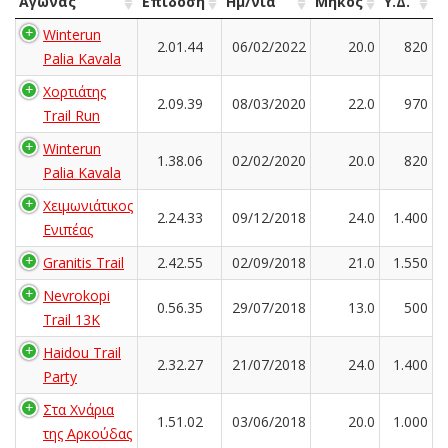
Αγώνας
Επίδοση
Ημ/νία
Μήκος
Υ.Δ.
Winterun
2.01.44
06/02/2022
20.0
820
Palia Kavala
Χορτιάτης
2.09.39
08/03/2020
22.0
970
Trail Run
Winterun
1.38.06
02/02/2020
20.0
820
Palia Kavala
Χειμωνιάτικος
2.24.33
09/12/2018
24.0
1.400
Ενιπέας
Granitis Trail
2.42.55
02/09/2018
21.0
1.550
Nevrokopi
0.56.35
29/07/2018
13.0
500
Trail 13K
Haidou Trail
2.32.27
21/07/2018
24.0
1.400
Party
Στα Χνάρια
1.51.02
03/06/2018
20.0
1.000
της Αρκούδας