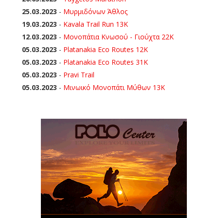
25.03.2023
-
Μυρμιδόνων Άθλος
19.03.2023
-
Kavala Trail Run 13K
12.03.2023
-
Μονοπάτια Κνωσού - Γιούχτα 22Κ
05.03.2023
-
Platanakia Eco Routes 12K
05.03.2023
-
Platanakia Eco Routes 31K
05.03.2023
-
Pravi Trail
05.03.2023
-
Μινωικό Μονοπάτι Μύθων 13Κ