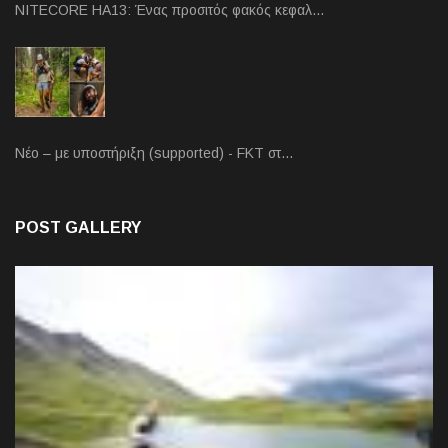
NITECORE HA13: Ένας προσιτός φακός κεφαλ…
Νέο – με υποστήριξη (supported) - FKT στ…
POST GALLERY