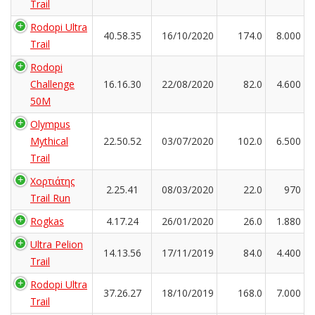
Trail
Rodopi Ultra
40.58.35
16/10/2020
174.0
8.000
Trail
Rodopi
Challenge
16.16.30
22/08/2020
82.0
4.600
50M
Olympus
Mythical
22.50.52
03/07/2020
102.0
6.500
Trail
Χορτιάτης
2.25.41
08/03/2020
22.0
970
Trail Run
Rogkas
4.17.24
26/01/2020
26.0
1.880
Ultra Pelion
14.13.56
17/11/2019
84.0
4.400
Trail
Rodopi Ultra
37.26.27
18/10/2019
168.0
7.000
Trail