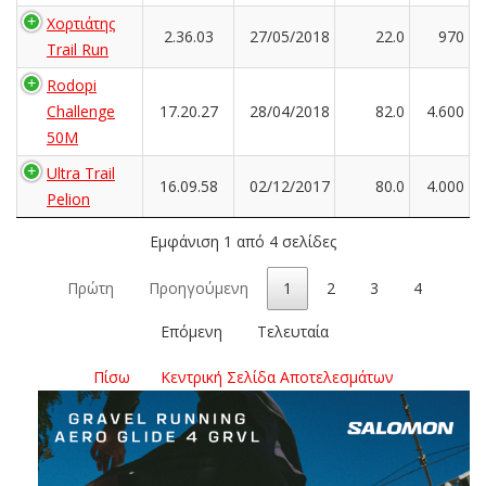
Χορτιάτης
2.36.03
27/05/2018
22.0
970
Trail Run
Rodopi
Challenge
17.20.27
28/04/2018
82.0
4.600
50M
Ultra Trail
16.09.58
02/12/2017
80.0
4.000
Pelion
Εμφάνιση 1 από 4 σελίδες
Πρώτη
Προηγούμενη
1
2
3
4
Επόμενη
Τελευταία
Πίσω
Κεντρική Σελίδα Αποτελεσμάτων