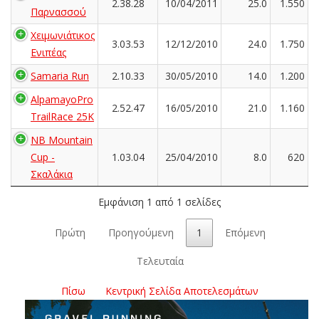
2.38.28
10/04/2011
25.0
1.550
Παρνασσού
Χειμωνιάτικος
3.03.53
12/12/2010
24.0
1.750
Ενιπέας
Samaria Run
2.10.33
30/05/2010
14.0
1.200
AlpamayoPro
2.52.47
16/05/2010
21.0
1.160
TrailRace 25K
NB Mountain
Cup -
1.03.04
25/04/2010
8.0
620
Σκαλάκια
Εμφάνιση 1 από 1 σελίδες
Πρώτη
Προηγούμενη
1
Επόμενη
Τελευταία
Πίσω
Κεντρική Σελίδα Αποτελεσμάτων