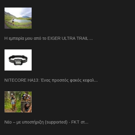
Η εμπειρία μου από το EIGER ULTRA TRAIL …
NITECORE HA13: Ένας προσιτός φακός κεφαλ…
Νέο – με υποστήριξη (supported) - FKT στ…