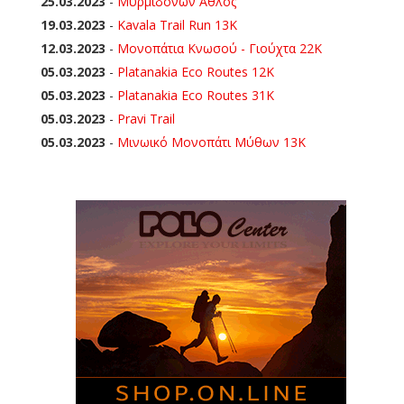
25.03.2023
-
Μυρμιδόνων Άθλος
19.03.2023
-
Kavala Trail Run 13K
12.03.2023
-
Μονοπάτια Κνωσού - Γιούχτα 22Κ
05.03.2023
-
Platanakia Eco Routes 12K
05.03.2023
-
Platanakia Eco Routes 31K
05.03.2023
-
Pravi Trail
05.03.2023
-
Μινωικό Μονοπάτι Μύθων 13Κ