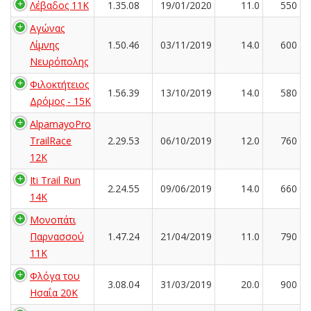
Λέβαδος 11K
1.35.08
19/01/2020
11.0
550
Αγώνας
Λίμνης
1.50.46
03/11/2019
14.0
600
Νευρόπολης
Φιλοκτήτειος
1.56.39
13/10/2019
14.0
580
Δρόμος - 15Κ
AlpamayoPro
TrailRace
2.29.53
06/10/2019
12.0
760
12K
Iti Trail Run
2.24.55
09/06/2019
14.0
660
14K
Μονοπάτι
Παρνασσού
1.47.24
21/04/2019
11.0
790
11K
Φλόγα του
3.08.04
31/03/2019
20.0
900
Ησαΐα 20Κ