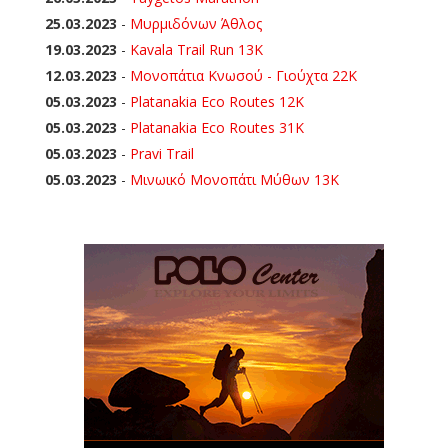
25.03.2023
-
Μυρμιδόνων Άθλος
19.03.2023
-
Kavala Trail Run 13K
12.03.2023
-
Μονοπάτια Κνωσού - Γιούχτα 22Κ
05.03.2023
-
Platanakia Eco Routes 12K
05.03.2023
-
Platanakia Eco Routes 31K
05.03.2023
-
Pravi Trail
05.03.2023
-
Μινωικό Μονοπάτι Μύθων 13Κ