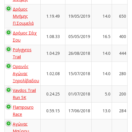
Δρόμος
Μνήμης
1.19.49
19/05/2019
14.0
650
Π.Σουμελά
Δρόμος Σέιχ
1.08.33
05/05/2019
16.5
400
Σου
Polygyros
1.04.29
26/08/2018
14.0
444
Trail
Ορεινός
Αγώνας
1.02.08
15/07/2018
14.0
280
Ξηρολίβαδου
Vavdos Trail
0.24.25
01/07/2018
5.0
200
Run 5K
Flampouro
0.59.15
17/06/2018
13.0
284
Race
Αγώνας
Μαύρου