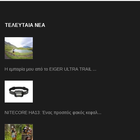
ΤΕΛΕΥΤΑΙΑ NEA
Η εμπειρία μου από το EIGER ULTRA TRAIL …
NITECORE HA13: Ένας προσιτός φακός κεφαλ…