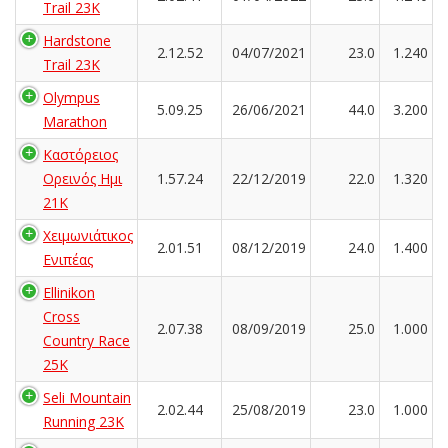
Trail 23K
Hardstone
2.12.52
04/07/2021
23.0
1.240
Trail 23K
Olympus
5.09.25
26/06/2021
44.0
3.200
Marathon
Καστόρειος
Ορεινός Ημι
1.57.24
22/12/2019
22.0
1.320
21Κ
Χειμωνιάτικος
2.01.51
08/12/2019
24.0
1.400
Ενιπέας
Ellinikon
Cross
2.07.38
08/09/2019
25.0
1.000
Country Race
25K
Seli Mountain
2.02.44
25/08/2019
23.0
1.000
Running 23K