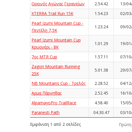
Ορεινός Αγώνας Γερανείων
2.54.42
13/04
XTERRA Trail Run 15K
1.54.23
02/03
Pearl Izumi Mountain Cup -
1.23.24
09/02
Πεντέλη 7,5K
Pearl Izumi Mountain Cup
1.01.29
19/01
Κρυονέρι - 8K
7ος MTR Cup
1.57.11
07/10
Zagori Mountain Running
5.01.38
29/07
25K
NB Mountains Cup - Τρελός
2.28.52
04/12
Αρμα Πάρνηθας
2.52.45
16/10
AlpamayoPro TrailRace
4.58.40
15/05
Paranesti Path
04.30.47
03/10
Εμφάνιση 1 από 2 σελίδες
Πρώτη