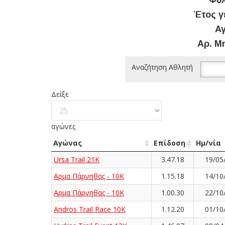
Φύλ
Έτος γ
Αγ
Αρ. Μ
Αναζήτηση Αθλητή
Δείξε
αγώνες
Αγώνας
Επίδοση
Ημ/νία
Ursa Trail 21K
3.47.18
19/05
Αρμα Πάρνηθας - 10K
1.15.18
14/10
Αρμα Πάρνηθας - 10K
1.00.30
22/10
Andros Trail Race 10K
1.12.20
01/10