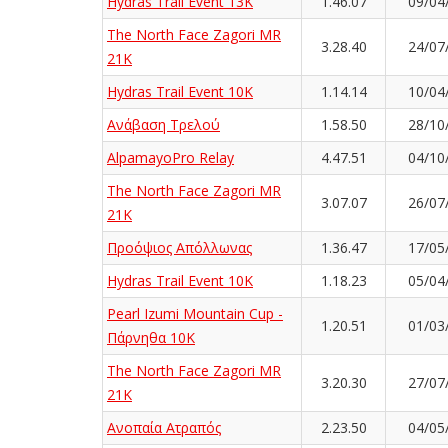
Hydras Trail Event 13K
1.46.07
09/04
The North Face Zagori MR
3.28.40
24/07
21K
Hydras Trail Event 10K
1.14.14
10/04
Ανάβαση Τρελού
1.58.50
28/10
AlpamayoPro Relay
4.47.51
04/10
The North Face Zagori MR
3.07.07
26/07
21K
Προόψιος Απόλλωνας
1.36.47
17/05
Hydras Trail Event 10K
1.18.23
05/04
Pearl Izumi Mountain Cup -
1.20.51
01/03
Πάρνηθα 10Κ
The North Face Zagori MR
3.20.30
27/07
21K
Ανοπαία Ατραπός
2.23.50
04/05