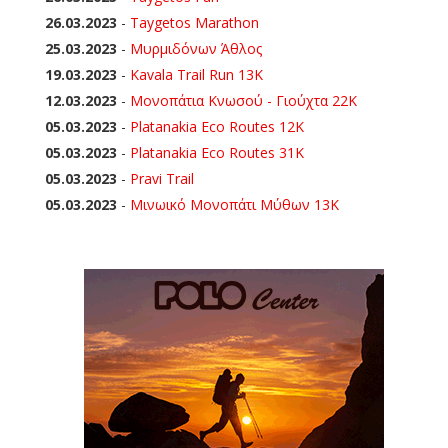
26.03.2023
-
Taygetos Marathon
25.03.2023
-
Μυρμιδόνων Άθλος
19.03.2023
-
Kavala Trail Run 13K
12.03.2023
-
Μονοπάτια Κνωσού - Γιούχτα 22Κ
05.03.2023
-
Platanakia Eco Routes 12K
05.03.2023
-
Platanakia Eco Routes 31K
05.03.2023
-
Pravi Trail
05.03.2023
-
Μινωικό Μονοπάτι Μύθων 13Κ