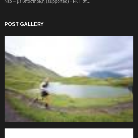
Νέο – με υποστήριξη (supported) - FKT στ…
POST GALLERY