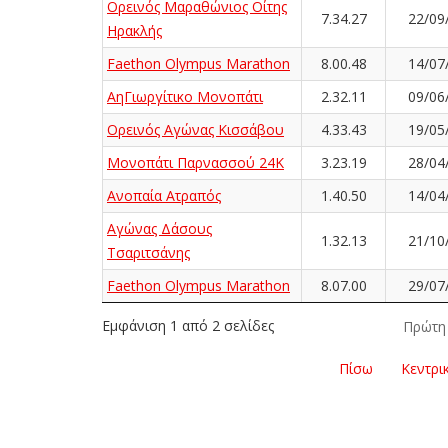
Ορεινός Μαραθώνιος Οίτης
7.34.27
22/09
Ηρακλής
Faethon Olympus Marathon
8.00.48
14/07
ΑηΓιωργίτικο Μονοπάτι
2.32.11
09/06
Ορεινός Αγώνας Κισσάβου
4.33.43
19/05
Μονοπάτι Παρνασσού 24K
3.23.19
28/04
Ανοπαία Ατραπός
1.40.50
14/04
Αγώνας Δάσους
1.32.13
21/10
Τσαριτσάνης
Faethon Olympus Marathon
8.07.00
29/07
Εμφάνιση 1 από 2 σελίδες
Πρώτη
Πίσω
Κεντρι