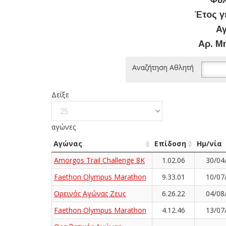
Φύλ
Έτος γ
Αγ
Αρ. Μ
Αναζήτηση Αθλητή
Δείξε
αγώνες
Αγώνας
Επίδοση
Ημ/νία
Amorgos Trail Challenge 8K
1.02.06
30/04
Faethon Olympus Marathon
9.33.01
10/07
Ορεινός Αγώνας Ζευς
6.26.22
04/08
Faethon Olympus Marathon
4.12.46
13/07