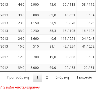
/2013
44.0
2.900
73,0
60 / 118
58 / 112
/2013
39.0
3.000
69,0
10 / 91
9 / 84
/2013
23.0
1.150
34,5
9 / 78
9 / 73
/2013
33.0
2.230
55,3
16 / 105
16 / 103
/2013
24.0
1.660
40,6
111 / 271
104 / 248
/2013
16.0
510
21,1
42 / 234
41 / 202
/2012
12.0
700
19,0
8 / 86
8 / 81
/2012
39.0
3.000
69,0
22 / 83
22 / 81
Προηγούμενη
1
2
Επόμενη
Τελευταία
κή Σελίδα Αποτελεσμάτων