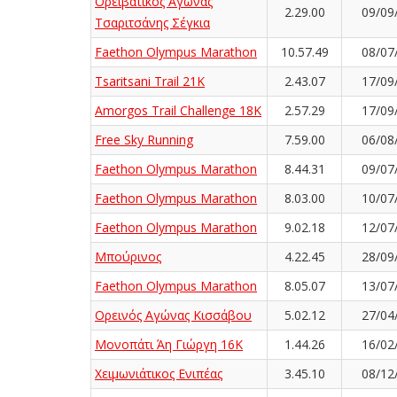
Ορειβατικός Αγώνας
2.29.00
09/09
Τσαριτσάνης Σέγκια
Faethon Olympus Marathon
10.57.49
08/07
Tsaritsani Trail 21K
2.43.07
17/09
Amorgos Trail Challenge 18K
2.57.29
17/09
Free Sky Running
7.59.00
06/08
Faethon Olympus Marathon
8.44.31
09/07
Faethon Olympus Marathon
8.03.00
10/07
Faethon Olympus Marathon
9.02.18
12/07
Μπούρινος
4.22.45
28/09
Faethon Olympus Marathon
8.05.07
13/07
Ορεινός Αγώνας Κισσάβου
5.02.12
27/04
Μονοπάτι Άη Γιώργη 16Κ
1.44.26
16/02
Χειμωνιάτικος Ενιπέας
3.45.10
08/12