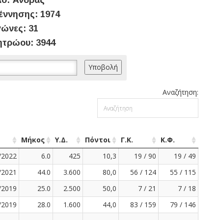
ο: Άνδρας
έννησης: 1974
ώνες: 31
ητρώου: 3944
Αναζήτηση:
Μήκος
Υ.Δ.
Πόντοι
Γ.Κ.
Κ.Φ.
/2022
6.0
425
10,3
19 / 90
19 / 49
/2021
44.0
3.600
80,0
56 / 124
55 / 115
/2019
25.0
2.500
50,0
7 / 21
7 / 18
/2019
28.0
1.600
44,0
83 / 159
79 / 146