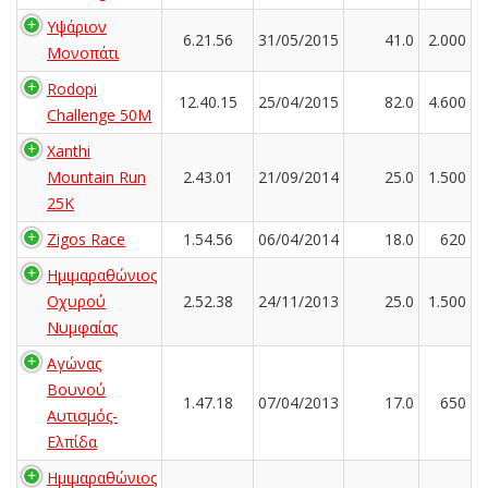
Υψάριον
6.21.56
31/05/2015
41.0
2.000
Μονοπάτι
Rodopi
12.40.15
25/04/2015
82.0
4.600
Challenge 50M
Xanthi
Mountain Run
2.43.01
21/09/2014
25.0
1.500
25K
Zigos Race
1.54.56
06/04/2014
18.0
620
Ημιμαραθώνιος
Οχυρού
2.52.38
24/11/2013
25.0
1.500
Νυμφαίας
Αγώνας
Βουνού
1.47.18
07/04/2013
17.0
650
Αυτισμός-
Ελπίδα
Ημιμαραθώνιος