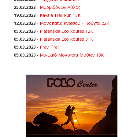
25.03.2023
-
Μυρμιδόνων Άθλος
19.03.2023
-
Kavala Trail Run 13K
12.03.2023
-
Μονοπάτια Κνωσού - Γιούχτα 22Κ
05.03.2023
-
Platanakia Eco Routes 12K
05.03.2023
-
Platanakia Eco Routes 31K
05.03.2023
-
Pravi Trail
05.03.2023
-
Μινωικό Μονοπάτι Μύθων 13Κ