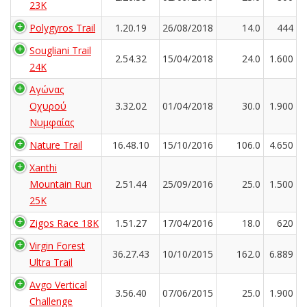
23Κ
Polygyros Trail
1.20.19
26/08/2018
14.0
444
Sougliani Trail
2.54.32
15/04/2018
24.0
1.600
24K
Αγώνας
Οχυρού
3.32.02
01/04/2018
30.0
1.900
Νυμφαίας
Nature Trail
16.48.10
15/10/2016
106.0
4.650
Xanthi
Mountain Run
2.51.44
25/09/2016
25.0
1.500
25K
Zigos Race 18K
1.51.27
17/04/2016
18.0
620
Virgin Forest
36.27.43
10/10/2015
162.0
6.889
Ultra Trail
Avgo Vertical
3.56.40
07/06/2015
25.0
1.900
Challenge