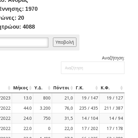
ο: Άνδρας
έννησης: 1970
ώνες: 20
ητρώου: 4088
Αναζήτηση:
Μήκος
Υ.Δ.
Πόντοι
Γ.Κ.
Κ.Φ.
/2023
13.0
800
21,0
19 / 147
19 / 127
/2022
44.0
3.200
76,0
235 / 435
211 / 387
/2022
24.0
750
31,5
14 / 104
14 / 94
/2022
22.0
0
22,0
17 / 202
17 / 178