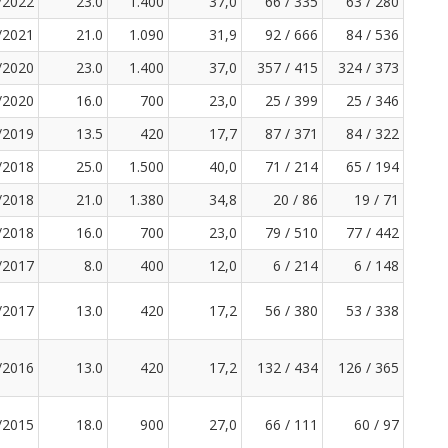
/2022
23.0
1.400
37,0
66 / 335
63 / 280
/2021
21.0
1.090
31,9
92 / 666
84 / 536
/2020
23.0
1.400
37,0
357 / 415
324 / 373
/2020
16.0
700
23,0
25 / 399
25 / 346
/2019
13.5
420
17,7
87 / 371
84 / 322
/2018
25.0
1.500
40,0
71 / 214
65 / 194
/2018
21.0
1.380
34,8
20 / 86
19 / 71
/2018
16.0
700
23,0
79 / 510
77 / 442
/2017
8.0
400
12,0
6 / 214
6 / 148
/2017
13.0
420
17,2
56 / 380
53 / 338
/2016
13.0
420
17,2
132 / 434
126 / 365
/2015
18.0
900
27,0
66 / 111
60 / 97