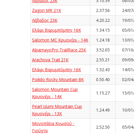
Λέβαδος 23Κ
3.10.59
06/03
Zagori MR 21K
2.37.56
24/07
Λέβαδος 23Κ
4.20.22
19/01
Ελάφι Βαρυμπόμπης 16K
1.34.15
05/01
Salomon MC Κρυονέρι - 14K
1.24.18
13/01
AlpamayoPro TrailRace 25K
3.52.05
07/10
Arachova Trail 21K
2.55.21
09/09
Ελάφι Βαρυμπόμπης 16K
1.32.43
14/01
Poikilo Rocky Mountain 8K
0.50.40
02/04
Salomon Mountain Cup
1.15.27
15/01
Κρυονέρι - 14K
Pearl Izumi Mountain Cup
1.24.49
10/01
Κρυονέρι - 13K
Μονοπάτια Κνωσού -
2.52.50
05/04
Γιούχτα