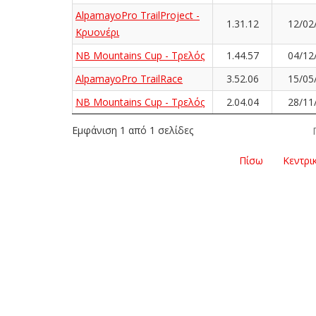
AlpamayoPro TrailProject -
1.31.12
12/02
Κρυονέρι
NB Mountains Cup - Τρελός
1.44.57
04/12
AlpamayoPro TrailRace
3.52.06
15/05
NB Mountains Cup - Τρελός
2.04.04
28/11
Εμφάνιση 1 από 1 σελίδες
Πίσω
Κεντρι