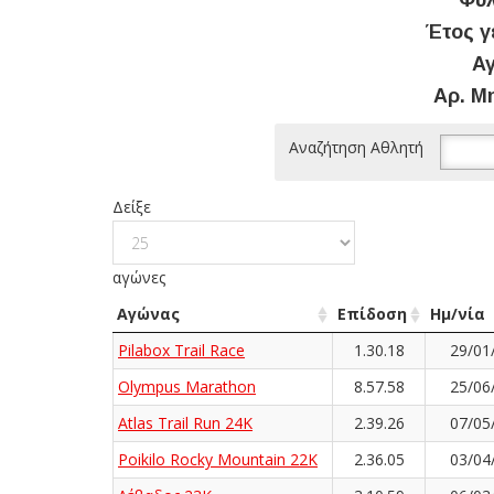
Φύλ
Έτος γ
Αγ
Αρ. Μ
Αναζήτηση Αθλητή
Δείξε
αγώνες
Αγώνας
Επίδοση
Ημ/νία
Pilabox Trail Race
1.30.18
29/01
Olympus Marathon
8.57.58
25/06
Atlas Trail Run 24K
2.39.26
07/05
Poikilo Rocky Mountain 22K
2.36.05
03/04