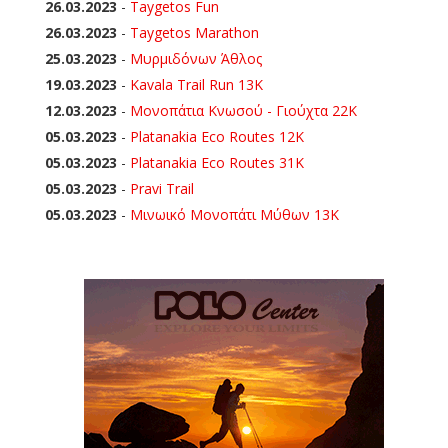
26.03.2023
-
Taygetos Fun
26.03.2023
-
Taygetos Marathon
25.03.2023
-
Μυρμιδόνων Άθλος
19.03.2023
-
Kavala Trail Run 13K
12.03.2023
-
Μονοπάτια Κνωσού - Γιούχτα 22Κ
05.03.2023
-
Platanakia Eco Routes 12K
05.03.2023
-
Platanakia Eco Routes 31K
05.03.2023
-
Pravi Trail
05.03.2023
-
Μινωικό Μονοπάτι Μύθων 13Κ