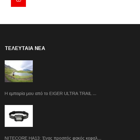
ΤΕΛΕΥΤΑΙΑ NEA
Η εμπειρία μου από το EIGER ULTRA TRAIL …
NITECORE HA13: Ένας προσιτός φακός κεφαλ…