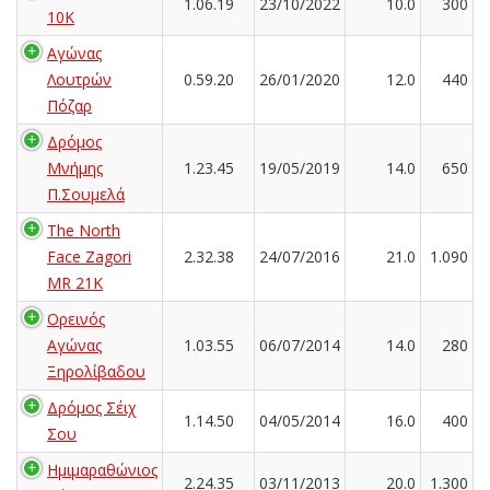
1.06.19
23/10/2022
10.0
300
10K
Αγώνας
Λουτρών
0.59.20
26/01/2020
12.0
440
Πόζαρ
Δρόμος
Μνήμης
1.23.45
19/05/2019
14.0
650
Π.Σουμελά
The North
Face Zagori
2.32.38
24/07/2016
21.0
1.090
MR 21K
Ορεινός
Αγώνας
1.03.55
06/07/2014
14.0
280
Ξηρολίβαδου
Δρόμος Σέιχ
1.14.50
04/05/2014
16.0
400
Σου
Ημιμαραθώνιος
2.24.35
03/11/2013
20.0
1.300