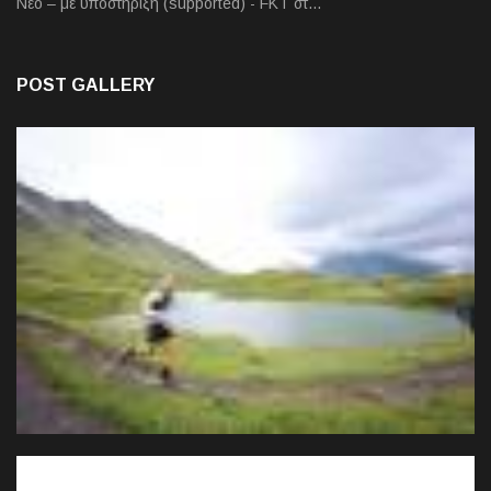
Νέο – με υποστήριξη (supported) - FKT στ…
POST GALLERY