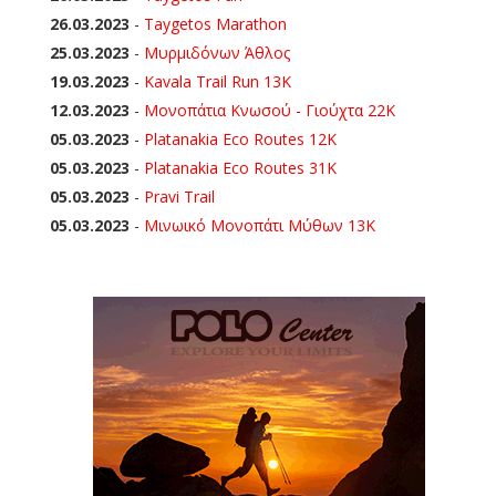
26.03.2023
-
Taygetos Marathon
25.03.2023
-
Μυρμιδόνων Άθλος
19.03.2023
-
Kavala Trail Run 13K
12.03.2023
-
Μονοπάτια Κνωσού - Γιούχτα 22Κ
05.03.2023
-
Platanakia Eco Routes 12K
05.03.2023
-
Platanakia Eco Routes 31K
05.03.2023
-
Pravi Trail
05.03.2023
-
Μινωικό Μονοπάτι Μύθων 13Κ