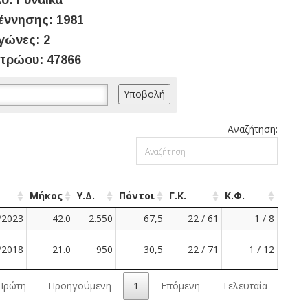
ο: Γυναίκα
έννησης: 1981
γώνες: 2
τρώου: 47866
Αναζήτηση:
Μήκος
Υ.Δ.
Πόντοι
Γ.Κ.
Κ.Φ.
/2023
42.0
2.550
67,5
22 / 61
1 / 8
/2018
21.0
950
30,5
22 / 71
1 / 12
Πρώτη
Προηγούμενη
1
Επόμενη
Τελευταία