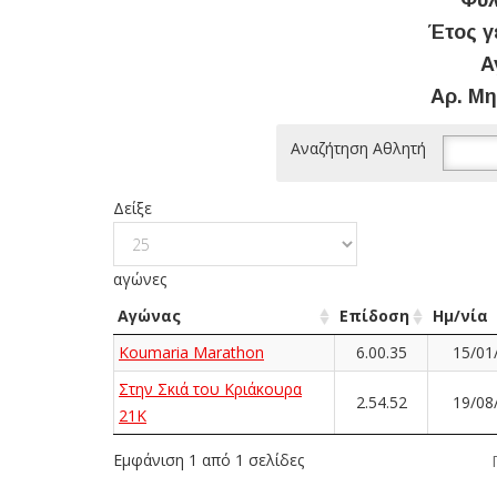
Φύλ
Έτος γ
Α
Αρ. Μη
Αναζήτηση Αθλητή
Δείξε
αγώνες
Αγώνας
Επίδοση
Ημ/νία
Koumaria Marathon
6.00.35
15/01
Στην Σκιά του Κριάκουρα
2.54.52
19/08
21K
Εμφάνιση 1 από 1 σελίδες