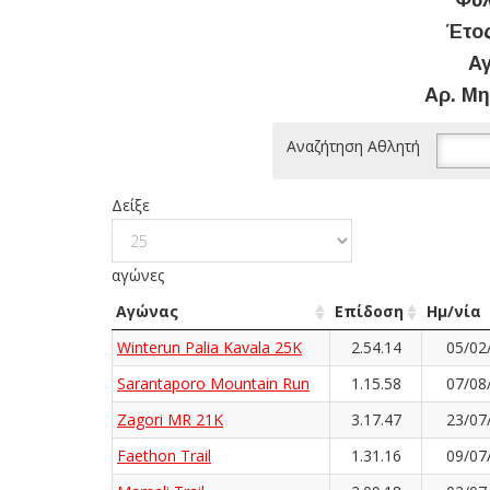
Φύλ
Έτος
Αγ
Αρ. Μη
Αναζήτηση Αθλητή
Δείξε
αγώνες
Αγώνας
Επίδοση
Ημ/νία
Winterun Palia Kavala 25K
2.54.14
05/02
Sarantaporo Mountain Run
1.15.58
07/08
Zagori MR 21K
3.17.47
23/07
Faethon Trail
1.31.16
09/07