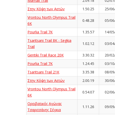
Mamali Trail
2.09.18
02/07
Στην Κόψη των Αετών
1.50.25
25/06
Vrontou North Olympus Trail
0.48.28
05/06
6K
Pourlia Trail 7Κ
1.35.57
14/05
Tsaritsani Trail 8K - Segkia
1.02.12
03/04
Trail
Gentiki Trail Race 20K
3.30.32
20/02
Pourlia Trail 7Κ
1.24.45
03/10
Tsaritsani Trail 21K
3.35.38
08/09
Στην Κόψη των Αετών
2.00.19
30/06
Vrontou North Olympus Trail
0.54.07
02/06
6K
Ορειβατικός Αγώνας
1.11.26
09/09
Τσαριτσάνης Σέγκια