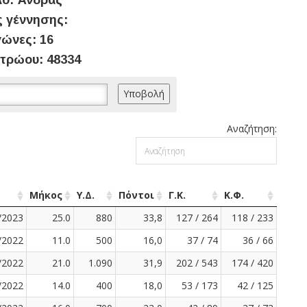
ο: Άνδρας
 γέννησης:
ώνες: 16
τρώου: 48334
Αναζήτηση:
Μήκος
Υ.Δ.
Πόντοι
Γ.Κ.
Κ.Φ.
/2023
25.0
880
33,8
127 / 264
118 / 233
/2022
11.0
500
16,0
37 / 74
36 / 66
/2022
21.0
1.090
31,9
202 / 543
174 / 420
/2022
14.0
400
18,0
53 / 173
42 / 125