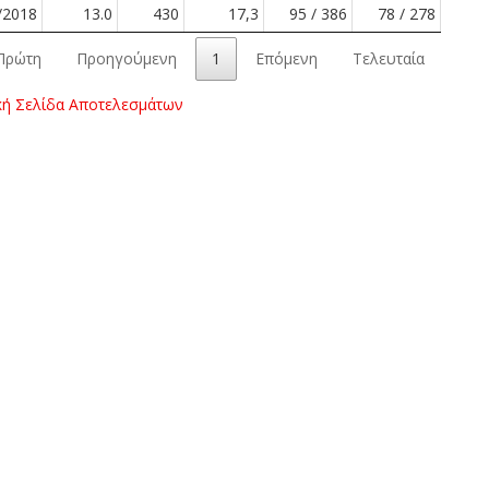
/2018
13.0
430
17,3
95 / 386
78 / 278
Πρώτη
Προηγούμενη
1
Επόμενη
Τελευταία
κή Σελίδα Αποτελεσμάτων