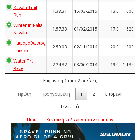
Kavala Trail
1.38.31
15/03/2015
13.0
600
Run
Winterun Palia
1.57.38
01/02/2015
17.0
620
Kavala
Ημιμαραθώνιος
2.50.03
02/11/2014
20.0
1.300
Πάικου
Water Trail
2.24.32
08/06/2014
19.0
1.135
Race
Εμφάνιση 1 από 2 σελίδες
Πρώτη
Προηγούμενη
1
2
Επόμενη
Τελευταία
Πίσω
Κεντρική Σελίδα Αποτελεσμάτων