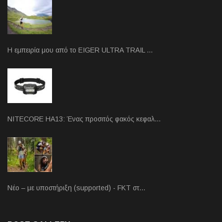
Η εμπειρία μου από το EIGER ULTRA TRAIL …
NITECORE HA13: Ένας προσιτός φακός κεφαλ…
Νέο – με υποστήριξη (supported) - FKT στ…