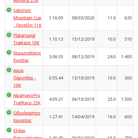
Running 27K
Salomon
Mountain Cup
1.16.00
08/03/2020
11.0
620
- Πεντέλη 11Κ
Platanopigi
1.10.13
15/12/2019
10.0
510
Trailrace 10K
Χειμωνιάτικος
3.06.55
08/12/2019
24.0
1.400
Ενιπέας
Αρμα
Πάρνηθας -
0.55.44
13/10/2019
10.0
300
10K
AlpamayoPro
4.09.21
06/10/2019
25.0
1.500
TrailRace 25K
Οβριόκαστρο
1.27.41
14/04/2019
16.0
600
Κερατέας
Ελάφι
Βαρυμπόμπης
1.40.49
06/01/2019
16.0
700