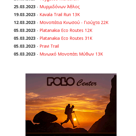
25.03.2023
-
Μυρμιδόνων Άθλος
19.03.2023
-
Kavala Trail Run 13K
12.03.2023
-
Μονοπάτια Κνωσού - Γιούχτα 22Κ
05.03.2023
-
Platanakia Eco Routes 12K
05.03.2023
-
Platanakia Eco Routes 31K
05.03.2023
-
Pravi Trail
05.03.2023
-
Μινωικό Μονοπάτι Μύθων 13Κ