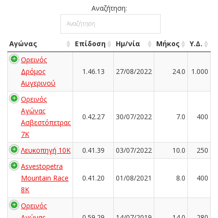
Αναζήτηση:
Αγώνας
Επίδοση
Ημ/νία
Μήκος
Υ.Δ.
Ορεινός
Δρόμος
1.46.13
27/08/2022
24.0
1.000
Αυγερινού
Ορεινός
Αγώνας
0.42.27
30/07/2022
7.0
400
Ασβεστόπετρας
7K
Λευκοπηγή 10K
0.41.39
03/07/2022
10.0
250
Asvestopetra
Mountain Race
0.41.20
01/08/2021
8.0
400
8K
Ορεινός
Αγώνας
0.59.29
14/07/2019
14.0
280