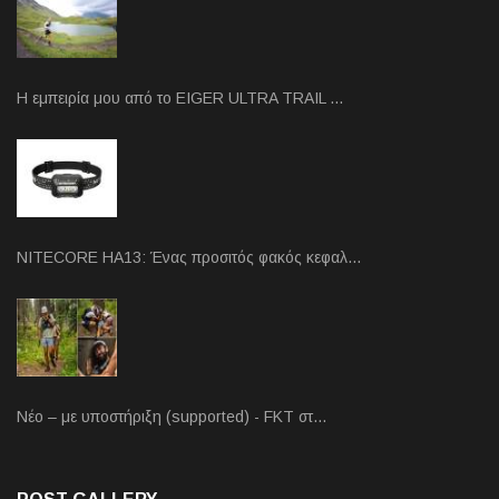
Η εμπειρία μου από το EIGER ULTRA TRAIL …
NITECORE HA13: Ένας προσιτός φακός κεφαλ…
Νέο – με υποστήριξη (supported) - FKT στ…