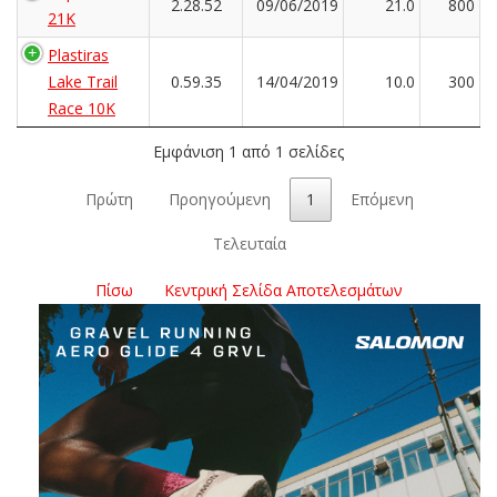
2.28.52
09/06/2019
21.0
800
21Κ
Plastiras
Lake Trail
0.59.35
14/04/2019
10.0
300
Race 10K
Εμφάνιση 1 από 1 σελίδες
Πρώτη
Προηγούμενη
1
Επόμενη
Τελευταία
Πίσω
Κεντρική Σελίδα Αποτελεσμάτων