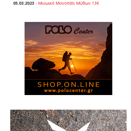
05.03.2023
-
Μινωικό Μονοπάτι Μύθων 13Κ