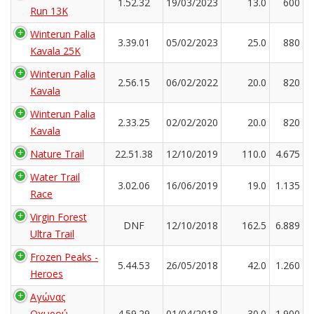
1.52.32
19/03/2023
13.0
600
Run 13K
Winterun Palia
3.39.01
05/02/2023
25.0
880
Kavala 25K
Winterun Palia
2.56.15
06/02/2022
20.0
820
Kavala
Winterun Palia
2.33.25
02/02/2020
20.0
820
Kavala
Nature Trail
22.51.38
12/10/2019
110.0
4.675
Water Trail
3.02.06
16/06/2019
19.0
1.135
Race
Virgin Forest
DNF
12/10/2018
162.5
6.889
Ultra Trail
Frozen Peaks -
5.44.53
26/05/2018
42.0
1.260
Heroes
Αγώνας
Οχυρού
4.59.29
01/04/2018
30.0
1.900