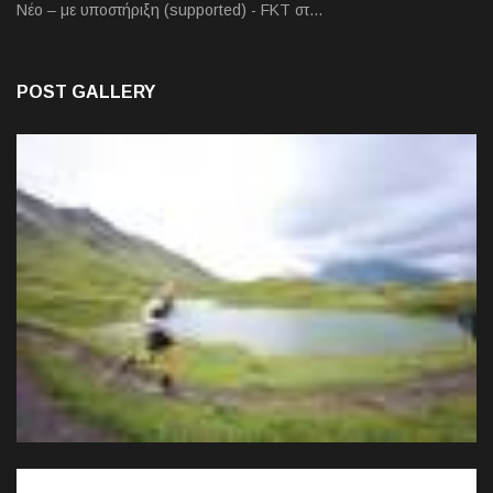
Νέο – με υποστήριξη (supported) - FKT στ…
POST GALLERY