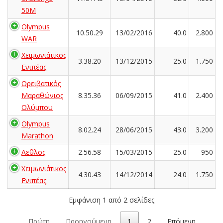
50M
Olympus
10.50.29
13/02/2016
40.0
2.800
WAR
Χειμωνιάτικος
3.38.20
13/12/2015
25.0
1.750
Ενιπέας
Ορειβατικός
Μαραθώνιος
8.35.36
06/09/2015
41.0
2.400
Ολύμπου
Olympus
8.02.24
28/06/2015
43.0
3.200
Marathon
Αεθλος
2.56.58
15/03/2015
25.0
950
Χειμωνιάτικος
4.30.43
14/12/2014
24.0
1.750
Ενιπέας
Εμφάνιση 1 από 2 σελίδες
Πρώτη
Προηγούμενη
1
2
Επόμενη