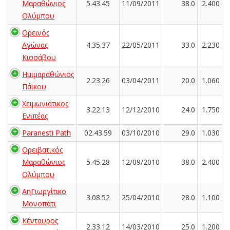
Μαραθώνιος
5.43.45
11/09/2011
38.0
2.400
Ολύμπου
Ορεινός
Αγώνας
4.35.37
22/05/2011
33.0
2.230
Κισσάβου
Ημιμαραθώνιος
2.23.26
03/04/2011
20.0
1.060
Πάικου
Χειμωνιάτικος
3.22.13
12/12/2010
24.0
1.750
Ενιπέας
Paranesti Path
02.43.59
03/10/2010
29.0
1.030
Ορειβατικός
Μαραθώνιος
5.45.28
12/09/2010
38.0
2.400
Ολύμπου
ΑηΓιωργίτικο
3.08.52
25/04/2010
28.0
1.100
Μονοπάτι
Κένταυρος
2.33.12
14/03/2010
25.0
1.200