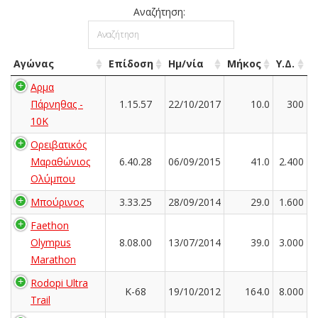
Αναζήτηση:
Αγώνας
Επίδοση
Ημ/νία
Μήκος
Υ.Δ.
Αρμα
Πάρνηθας -
1.15.57
22/10/2017
10.0
300
10K
Ορειβατικός
Μαραθώνιος
6.40.28
06/09/2015
41.0
2.400
Ολύμπου
Μπούρινος
3.33.25
28/09/2014
29.0
1.600
Faethon
Olympus
8.08.00
13/07/2014
39.0
3.000
Marathon
Rodopi Ultra
K-68
19/10/2012
164.0
8.000
Trail