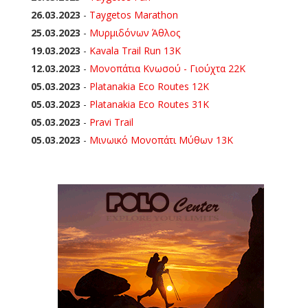
26.03.2023
-
Taygetos Marathon
25.03.2023
-
Μυρμιδόνων Άθλος
19.03.2023
-
Kavala Trail Run 13K
12.03.2023
-
Μονοπάτια Κνωσού - Γιούχτα 22Κ
05.03.2023
-
Platanakia Eco Routes 12K
05.03.2023
-
Platanakia Eco Routes 31K
05.03.2023
-
Pravi Trail
05.03.2023
-
Μινωικό Μονοπάτι Μύθων 13Κ