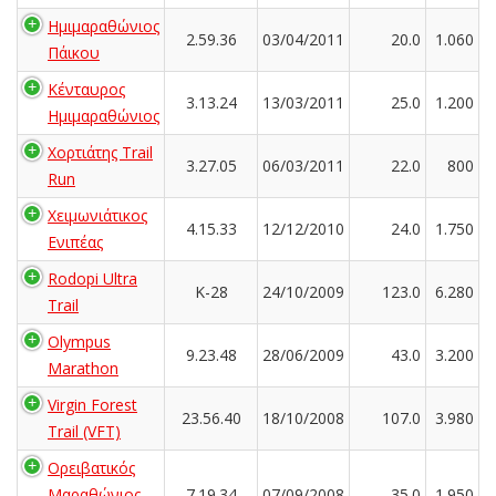
Ημιμαραθώνιος
2.59.36
03/04/2011
20.0
1.060
Πάικου
Κένταυρος
3.13.24
13/03/2011
25.0
1.200
Ημιμαραθώνιος
Χορτιάτης Trail
3.27.05
06/03/2011
22.0
800
Run
Χειμωνιάτικος
4.15.33
12/12/2010
24.0
1.750
Ενιπέας
Rodopi Ultra
K-28
24/10/2009
123.0
6.280
Trail
Olympus
9.23.48
28/06/2009
43.0
3.200
Marathon
Virgin Forest
23.56.40
18/10/2008
107.0
3.980
Trail (VFT)
Ορειβατικός
Μαραθώνιος
7.19.34
07/09/2008
35.0
1.950