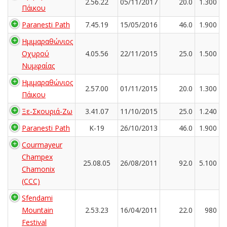
2.56.22
05/11/2017
20.0
1.300
Πάικου
Paranesti Path
7.45.19
15/05/2016
46.0
1.900
Ημιμαραθώνιος
Οχυρού
4.05.56
22/11/2015
25.0
1.500
Νυμφαίας
Ημιμαραθώνιος
2.57.00
01/11/2015
20.0
1.300
Πάικου
Ξε-Σκουριά-Ζω
3.41.07
11/10/2015
25.0
1.240
Paranesti Path
K-19
26/10/2013
46.0
1.900
Courmayeur
Champex
25.08.05
26/08/2011
92.0
5.100
Chamonix
(CCC)
Sfendami
Mountain
2.53.23
16/04/2011
22.0
980
Festival