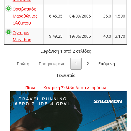
Ορειβατικός
Μαραθώνιος
6.45.35
04/09/2005
35.0
1.590
Ολύμπου
Olympus
9.49.25
19/06/2005
43.0
3.170
Marathon
Εμφάνιση 1 από 2 σελίδες
Πρώτη
Προηγούμενη
1
2
Επόμενη
Τελευταία
Πίσω
Κεντρική Σελίδα Αποτελεσμάτων