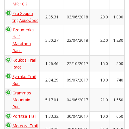
MR 10K
Στα Χνάρια
2.35.31
03/06/2018
20.0
1.000
της Αρκούδας
Tzoumerka
Half
3.30.27
22/04/2018
22.0
1.280
Marathon
Race
Koukos Trail
1.26.46
22/10/2017
15.0
500
Race
Syrrako Trail
2.04.29
09/07/2017
10.0
740
Run
Grammos
Mountain
5.17.01
04/06/2017
21.0
1.550
Run
Portitsa Trail
1.33.32
30/04/2017
10.0
650
Meteora Trail