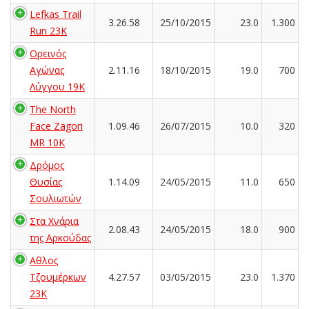
Lefkas Trail
3.26.58
25/10/2015
23.0
1.300
Run 23K
Ορεινός
Αγώνας
2.11.16
18/10/2015
19.0
700
Λύγγου 19Κ
The North
Face Zagori
1.09.46
26/07/2015
10.0
320
MR 10K
Δρόμος
Θυσίας
1.14.09
24/05/2015
11.0
650
Σουλιωτών
Στα Χνάρια
2.08.43
24/05/2015
18.0
900
της Αρκούδας
Αθλος
Τζουμέρκων
4.27.57
03/05/2015
23.0
1.370
23Κ