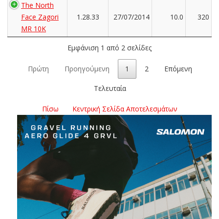
The North
Face Zagori
1.28.33
27/07/2014
10.0
320
MR 10K
Εμφάνιση 1 από 2 σελίδες
Πρώτη
Προηγούμενη
1
2
Επόμενη
Τελευταία
Πίσω
Κεντρική Σελίδα Αποτελεσμάτων