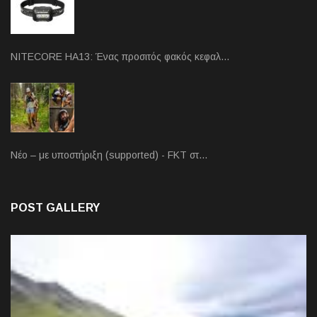
NITECORE HA13: Ένας προσιτός φακός κεφαλ…
Νέο – με υποστήριξη (supported) - FKT στ…
POST GALLERY