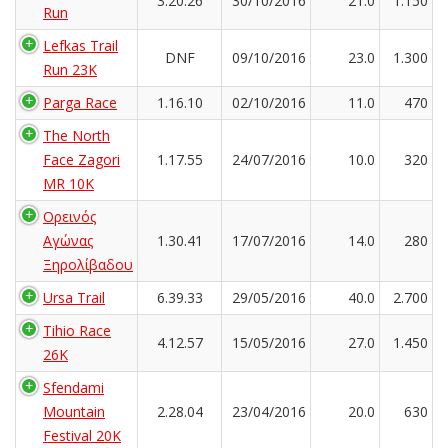
3.20.26
30/10/2016
21.0
1.150
Run
Lefkas Trail
DNF
09/10/2016
23.0
1.300
Run 23K
Parga Race
1.16.10
02/10/2016
11.0
470
The North
Face Zagori
1.17.55
24/07/2016
10.0
320
MR 10K
Ορεινός
Αγώνας
1.30.41
17/07/2016
14.0
280
Ξηρολίβαδου
Ursa Trail
6.39.33
29/05/2016
40.0
2.700
Tihio Race
4.12.57
15/05/2016
27.0
1.450
26K
Sfendami
Mountain
2.28.04
23/04/2016
20.0
630
Festival 20K