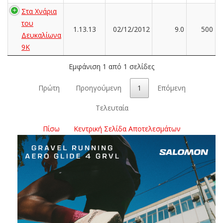
Στα Χνάρια
του
1.13.13
02/12/2012
9.0
500
Δευκαλίωνα
9K
Εμφάνιση 1 από 1 σελίδες
Πρώτη
Προηγούμενη
1
Επόμενη
Τελευταία
Πίσω
Κεντρική Σελίδα Αποτελεσμάτων