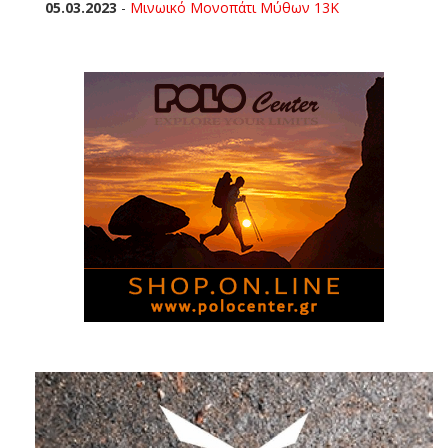
05.03.2023
-
Μινωικό Μονοπάτι Μύθων 13Κ