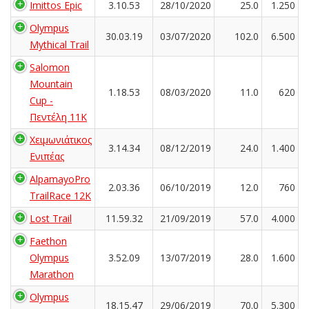
Imittos Epic
3.10.53
28/10/2020
25.0
1.250
Olympus
30.03.19
03/07/2020
102.0
6.500
Mythical Trail
Salomon
Mountain
1.18.53
08/03/2020
11.0
620
Cup -
Πεντέλη 11Κ
Χειμωνιάτικος
3.14.34
08/12/2019
24.0
1.400
Ενιπέας
AlpamayoPro
2.03.36
06/10/2019
12.0
760
TrailRace 12K
Lost Trail
11.59.32
21/09/2019
57.0
4.000
Faethon
Olympus
3.52.09
13/07/2019
28.0
1.600
Marathon
Olympus
18.15.47
29/06/2019
70.0
5.300