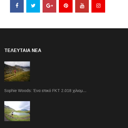
ΤΕΛΕΥΤΑΙΑ NEA
Sophie Woods: Ένα επικό FKT 2.018 χιλιομ…