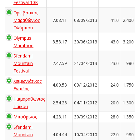
Festival 10K
Ορειβατικός
Μαραθώνιος
7.08.11
08/09/2013
41.0
2.400
Ολύμπου
Olympus
8.53.17
30/06/2013
43.0
3.200
Marathon
Sfendami
Mountain
2.47.59
21/04/2013
23.0
980
Festival
Χειμωνιάτικος
4.00.53
09/12/2012
24.0
1.750
Ενιπέας
Ημιμαραθώνιος
2.54.25
04/11/2012
20.0
1.300
Πάικου
Μπούρινος
4.28.11
30/09/2012
28.0
1.350
Sfendami
Mountain
4.04.44
10/04/2010
22.0
980